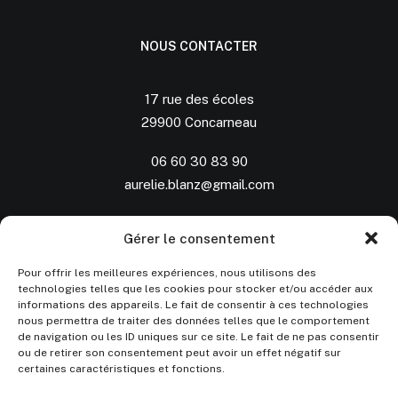
NOUS CONTACTER
17 rue des écoles
29900 Concarneau
06 60 30 83 90
aurelie.blanz@gmail.com
SUIVEZ-NOUS
Gérer le consentement
Pour offrir les meilleures expériences, nous utilisons des
technologies telles que les cookies pour stocker et/ou accéder aux
Instagram
informations des appareils. Le fait de consentir à ces technologies
nous permettra de traiter des données telles que le comportement
de navigation ou les ID uniques sur ce site. Le fait de ne pas consentir
ou de retirer son consentement peut avoir un effet négatif sur
certaines caractéristiques et fonctions.