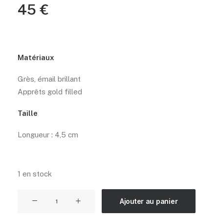
45
€
Matériaux
Grès, émail brillant
Apprêts gold filled
Taille
Longueur : 4,5 cm
1 en stock
quantité
Ajouter au panier
de