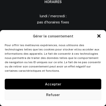
HORAIRES
lundi / mercredi :
pas d’horaires fixes
jeudi, vendredi & samedi :
Gérer le consentement
10h-13h & 14h30-19h
Pour offrir les meilleures expériences, nous utilisons des
technologies telles que les cookies pour stocker et/ou accéder aux
NOUS CONTACTER
informations des appareils. Le fait de consentir à ces technologies
nous permettra de traiter des données telles que le comportement
de navigation ou les ID uniques sur ce site. Le fait de ne pas consentir
ou de retirer son consentement peut avoir un effet négatif sur
17 rue des écoles
certaines caractéristiques et fonctions.
29900 Concarneau
06 60 30 83 90
Accepter
aurelie.blanz@gmail.com
Refuser
SUIVEZ-NOUS