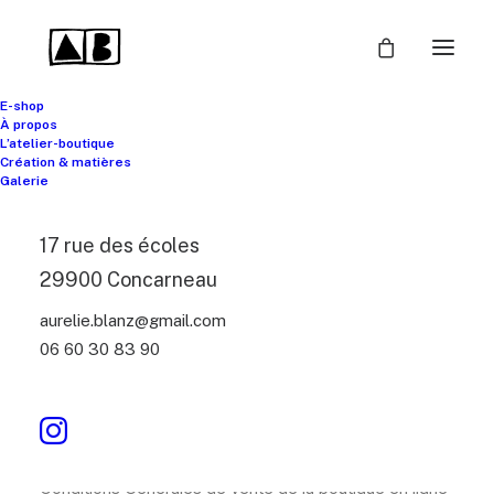
E-shop
À propos
L’atelier-boutique
Création & matières
Galerie
Conditions
Générales
17 rue des écoles
de
Vente
29900 Concarneau
aurelie.blanz@gmail.com
06 60 30 83 90
Conditions Générales de vente de la boutique en ligne