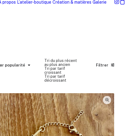
À propos
L’atelier-boutique
Création & matières
Galerie
Tri du plus récent
r popularité
au plus ancien
par popularité
Filtrer
Tri par tarif
croissant
Tri par tarif
décroissant