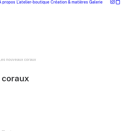
À propos
L’atelier-boutique
Création & matières
Galerie
Les nouveaux coraux
 coraux