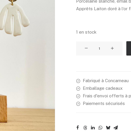
Porcelaine Blanche, émail br
Apprêts Laiton doré à l‘or f
1 en stock
quantité
de
Les
nouveaux
coraux
Fabriqué à Concarneau
Emballage cadeaux
Frais d'envoi offerts à 
Paiements sécurisés