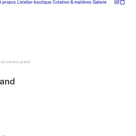
À propos
L’atelier-boutique
Création & matières
Galerie
Les coraux grand
rand