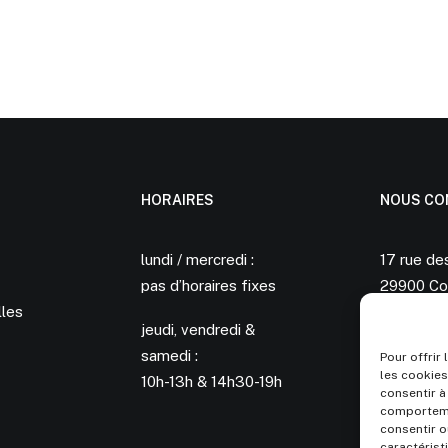
HORAIRES
NOUS CO
lundi / mercredi :
17 rue de
pas d’horaires fixes
29900 Co
lles
jeudi, vendredi &
06 60 30
samedi :
aurelie.b
Pour offrir
les cookies
10h-13h & 14h30-19h
consentir à
comportemen
consentir o
caractérist