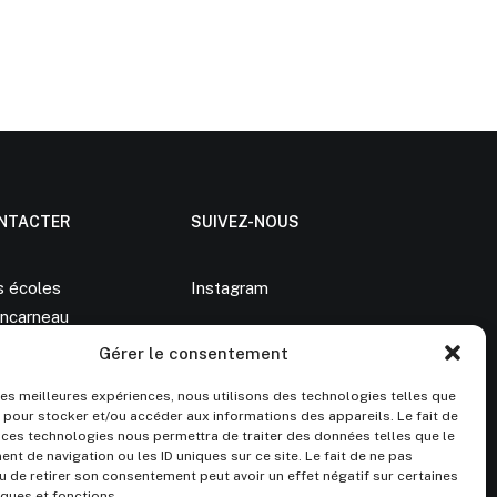
NTACTER
SUIVEZ-NOUS
s écoles
Instagram
ncarneau
Gérer le consentement
 83 90
lanz@gmail.com
 les meilleures expériences, nous utilisons des technologies telles que
 pour stocker et/ou accéder aux informations des appareils. Le fait de
 ces technologies nous permettra de traiter des données telles que le
t de navigation ou les ID uniques sur ce site. Le fait de ne pas
u de retirer son consentement peut avoir un effet négatif sur certaines
iques et fonctions.