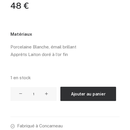
48
€
Matériaux
Porcelaine Blanche, émail brillant
Apprêts Laiton doré à l‘or fin
1 en stock
quantité
Ajouter au panier
de
Les
cercles
verts
Fabriqué à Concarneau