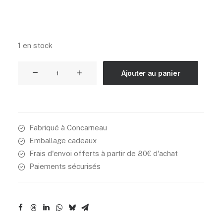
1 en stock
quantité
Ajouter au panier
de
Les
bleues
abysses
Fabriqué à Concarneau
Emballage cadeaux
Frais d'envoi offerts à partir de 80€ d'achat
Paiements sécurisés