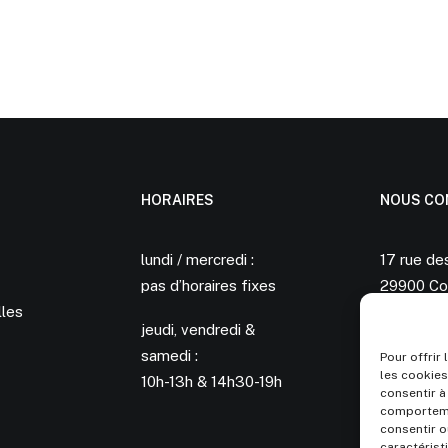
HORAIRES
NOUS CO
lundi / mercredi :
17 rue de
pas d’horaires fixes
29900 Co
lles
jeudi, vendredi &
06 60 30
samedi :
aurelie.b
Pour offrir
les cookies
10h-13h & 14h30-19h
consentir à
comportemen
consentir o
caractérist