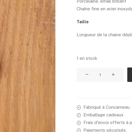
Porcelaine, émail brillant
Chaîne fine en acier inoxyd
Taille
Longueur de la chaine dépli
1 en stock
quantité
de
Collier
magie
blanche
Fabriqué à Concarneau
Emballage cadeaux
Frais d'envoi offerts à 
Paiements sécurisés