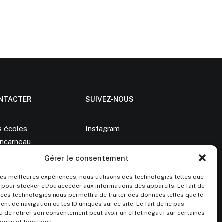
NTACTER
SUIVEZ-NOUS
s écoles
Instagram
ncarneau
Gérer le consentement
 83 90
lanz@gmail.com
 les meilleures expériences, nous utilisons des technologies telles que
 pour stocker et/ou accéder aux informations des appareils. Le fait de
 ces technologies nous permettra de traiter des données telles que le
t de navigation ou les ID uniques sur ce site. Le fait de ne pas
u de retirer son consentement peut avoir un effet négatif sur certaines
iques et fonctions.