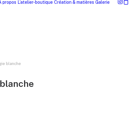
À propos
L’atelier-boutique
Création & matières
Galerie
gie blanche
 blanche