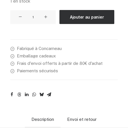
1 en stock
quantité
Ajouter au panier
de
Boucles
Soleil
d'été
Fabriqué à Concarneau
Emballage cadeaux
Frais d'envoi offerts à partir de 80€ d'achat
Paiements sécurisés
Description
Envoi et retour