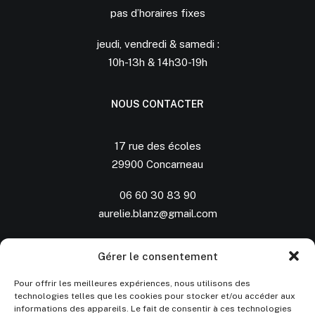
pas d’horaires fixes
jeudi, vendredi & samedi :
10h-13h & 14h30-19h
NOUS CONTACTER
17 rue des écoles
29900 Concarneau
06 60 30 83 90
aurelie.blanz@gmail.com
SUIVEZ-NOUS
Gérer le consentement
Pour offrir les meilleures expériences, nous utilisons des
technologies telles que les cookies pour stocker et/ou accéder aux
Instagram
informations des appareils. Le fait de consentir à ces technologies