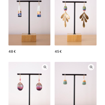
48
€
45
€