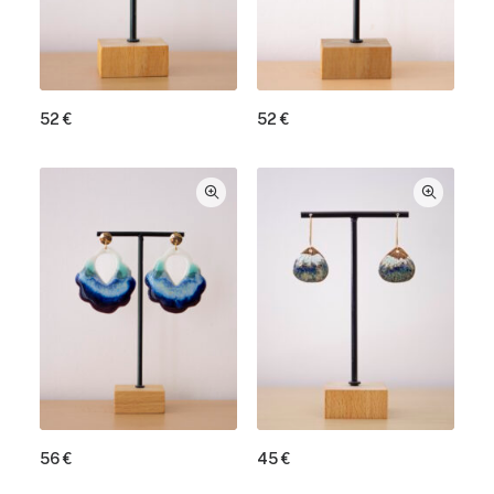
52
€
52
€
56
€
45
€