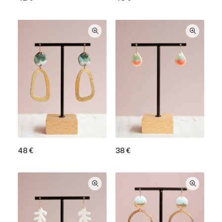
48
€
38
€