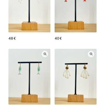
48
€
40
€