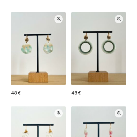
48
€
48
€