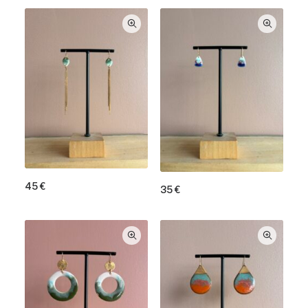
45
€
35
€