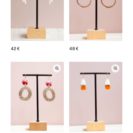
42
€
48
€