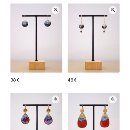
38
€
48
€