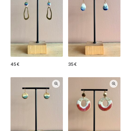
45
€
35
€