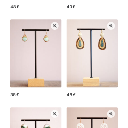
48
€
40
€
38
€
48
€