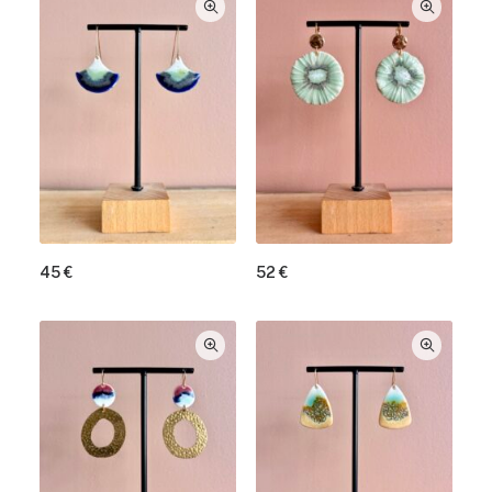
45
€
52
€