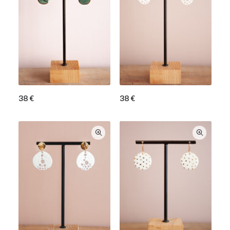
38
€
38
€