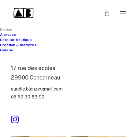
E-shop
À propos
L’atelier-boutique
Création & matières
Galerie
Filtrer
Clear all
Boucles d'oreilles
25
€
-
100
€
17 rue des écoles
29900 Concarneau
aurelie.blanz@gmail.com
06 60 30 83 90