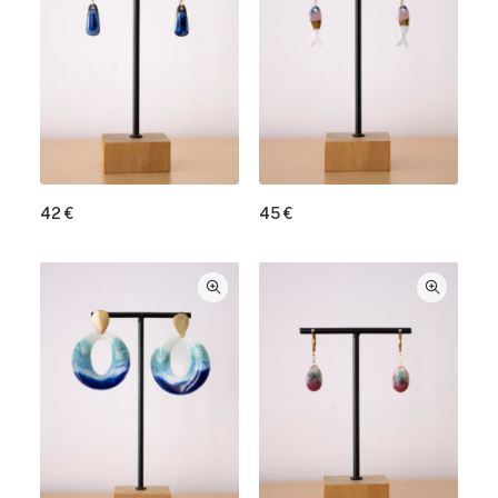
42
€
45
€