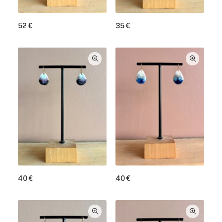
52
€
35
€
40
€
40
€