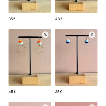
35
€
48
€
45
€
35
€