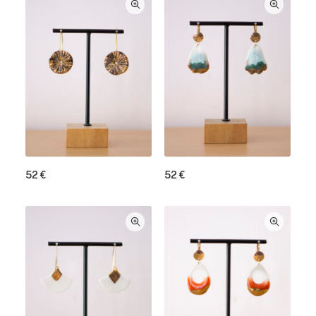
52
€
52
€