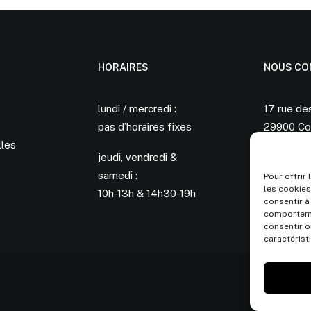
HORAIRES
NOUS CO
lundi / mercredi :
17 rue de
pas d’horaires fixes
29900 Co
lles
jeudi, vendredi &
06 60 30
samedi :
aurelie.b
Pour offrir
les cookies
10h-13h & 14h30-19h
consentir à
comportemen
consentir o
caractérist