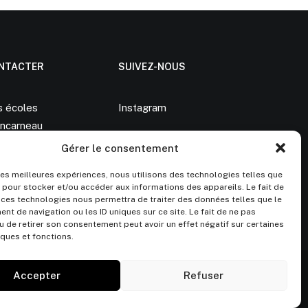
NTACTER
SUIVEZ-NOUS
s écoles
Instagram
ncarneau
Gérer le consentement
 83 90
lanz@gmail.com
 les meilleures expériences, nous utilisons des technologies telles que
 pour stocker et/ou accéder aux informations des appareils. Le fait de
 ces technologies nous permettra de traiter des données telles que le
t de navigation ou les ID uniques sur ce site. Le fait de ne pas
u de retirer son consentement peut avoir un effet négatif sur certaines
iques et fonctions.
Accepter
Refuser
Mentions légales
–
Conditions Générales de Vente